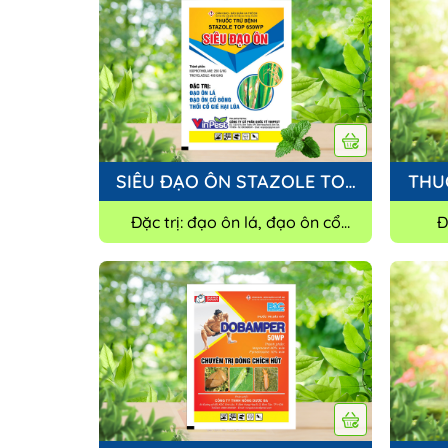
SIÊU ĐẠO ÔN STAZOLE TOP
THU
650WP
Đặc trị: đạo ôn lá, đạo ôn cổ
Đ
bông, thối cổ gié hại lúa