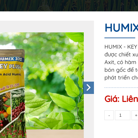
HUMIX
HUMIX - KEY 
được chiết x
Axit, có hàm
bón gốc để t
phát triển ch
Giá:
Liê