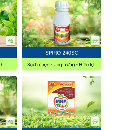
SPIRO 240SC
0
Sạch nhện - Ung trứng - Hiệu lực
kéo dài