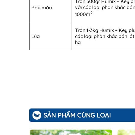
Trộn 500gr Humix – Key pl
với các loại phân khác bó
Rau màu
2
1000m
Trộn 1-3kg Humix – Key plu
Lúa
các loại phân khác bón lót
ha
SẢN PHẨM CÙNG LOẠI