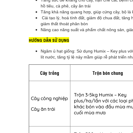
Tăng sức đề kháng cho cây, hạn chế các bệnh chá
hồ tiêu, cà phê, cây ăn trái
Tăng khả năng quang hợp, giúp cứng cây, bộ lá kh
Cải tạo lý, hoá tính đất, giảm độ chua đất, tăn
giảm thất thoát phân bón
Nâng cao năng suất và phẩm chất nông sản, giảm
HƯỚNG DẪN SỬ DỤNG
Ngâm ủ hạt giống: Sử dụng Humix – Key plus vớ
lít nước, tăng tỷ lệ nảy mầm giúp rễ phát triển n
Cây trồng
Trộn bón chung
Trộn 3-5kg Humix – Key
Cây công nghiệp
plus/ha/lần với các loại p
khác bón vào đầu mùa m
Cây ăn trái
cuối mùa mưa