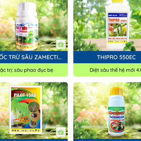
ỐC TRỪ SÂU ZAMECTIN
THIPRO 550EC
65EC
ặc trị: sâu phao đục bẹ
Diệt sâu thế hệ mới 4.