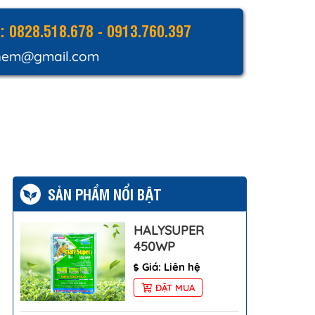
e:
0828.518.678
0913.760.397
hem@gmail.com
SẢN PHẨM NỔI BẬT
HALYSUPER
450WP
Giá: Liên hệ
ĐẶT MUA