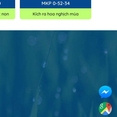
0
MKP 0-52-34
t non
Kích ra hoa nghịch mùa