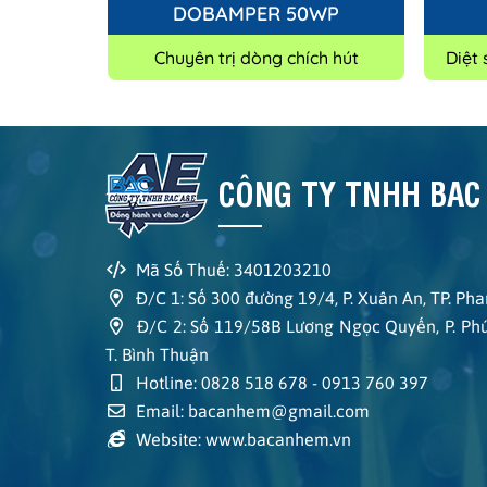
DOBAMPER 50WP
Chuyên trị dòng chích hút
Diệt
CÔNG TY TNHH BAC
Mã Số Thuế: 3401203210
Đ/C 1: Số 300 đường 19/4, P. Xuân An, TP. Phan
Đ/C 2: Số 119/58B Lương Ngọc Quyến, P. Phú T
T. Bình Thuận
Hotline: 0828 518 678 - 0913 760 397
Email: bacanhem@gmail.com
Website: www.bacanhem.vn