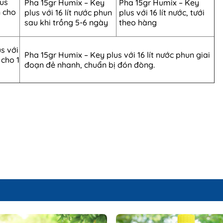
us
Pha 15gr Humix – Key
Pha 15gr Humix – Key
n cho
plus với 16 lít nước phun
plus với 16 lít nước, tưới
sau khi trồng 5-6 ngày
theo hàng
s với
Pha 15gr Humix – Key plus với 16 lít nước phun giai
 cho 1
đoạn đẻ nhanh, chuẩn bị đón đòng.