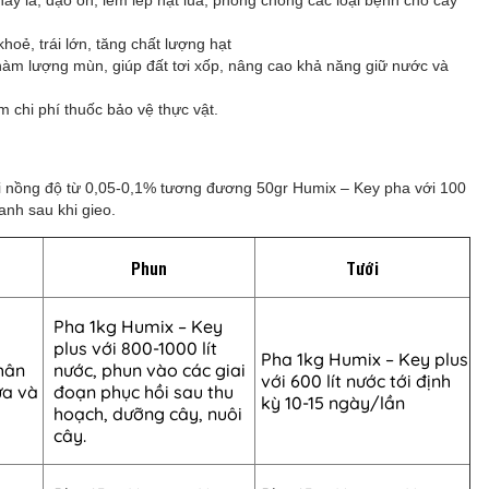
y lá, đạo ôn, lem lép hạt lúa, phòng chống các loại bệnh cho cây
oẻ, trái lớn, tăng chất lượng hạt
g hàm lượng mùn, giúp đất tơi xốp, nâng cao khả năng giữ nước và
 chi phí thuốc bảo vệ thực vật.
i nồng độ từ 0,05-0,1% tương đương 50gr Humix – Key pha với 100
hanh sau khi gieo.
Phun
Tưới
Pha 1kg Humix – Key
plus với 800-1000 lít
Pha 1kg Humix – Key plus
hân
nước, phun vào các giai
với 600 lít nước tới định
ưa và
đoạn phục hồi sau thu
kỳ 10-15 ngày/lần
hoạch, dưỡng cây, nuôi
cây.