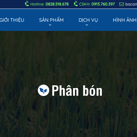
Hotline:
0828.518.678
CSKH:
0913.760.397
baca
GIỚI THIỆU
SẢN PHẨM
DỊCH VỤ
HÌNH ẢNH
Phân bón