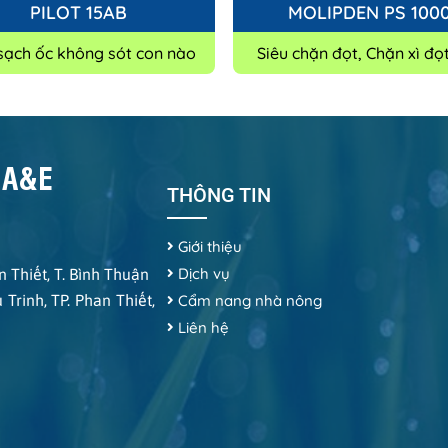
PILOT 15AB
MOLIPDEN PS 100
 sạch ốc không sót con nào
Siêu chặn đọt, Chặn xì đọ
 A&E
THÔNG TIN
Giới thiệu
Dịch vụ
 Thiết, T. Bình Thuận
rinh, TP. Phan Thiết,
Cẩm nang nhà nông
Liên hệ