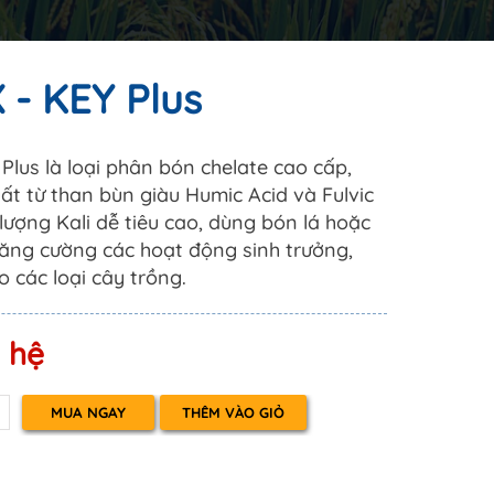
 - KEY Plus
Plus là loại phân bón chelate cao cấp,
uất từ than bùn giàu Humic Acid và Fulvic
 lượng Kali dễ tiêu cao, dùng bón lá hoặc
ăng cường các hoạt động sinh trưởng,
o các loại cây trồng.
n hệ
THÊM VÀO GIỎ