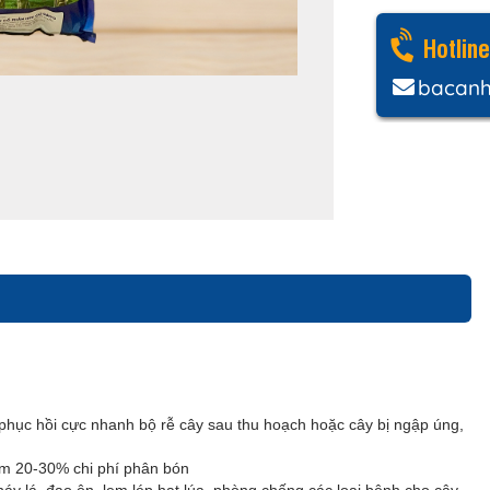
Hotlin
bacan
g, phục hồi cực nhanh bộ rễ cây sau thu hoạch hoặc cây bị ngập úng,
ảm 20-30% chi phí phân bón